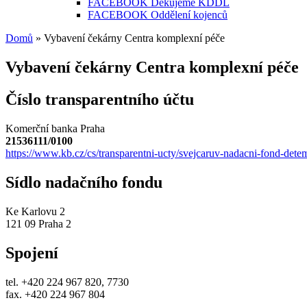
FACEBOOK Děkujeme KDDL
FACEBOOK Oddělení kojenců
Domů
» Vybavení čekárny Centra komplexní péče
Jste zde
Vybavení čekárny Centra komplexní péče
Číslo transparentního účtu
Komerční banka Praha
21536111/0100
https://www.kb.cz/cs/transparentni-ucty/svejcaruv-nadacni-fond-detem
Sídlo nadačního fondu
Ke Karlovu 2
121 09 Praha 2
Spojení
tel. +420 224 967 820, 7730
fax. +420 224 967 804