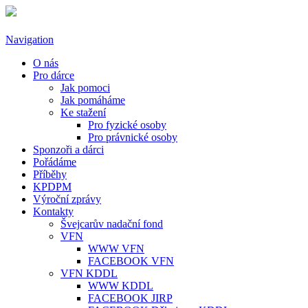
Přejít k hlavnímu obsahu
Navigation
O nás
Pro dárce
Jak pomoci
Jak pomáháme
Ke stažení
Pro fyzické osoby
Pro právnické osoby
Sponzoři a dárci
Pořádáme
Příběhy
KPDPM
Výroční zprávy
Kontakty
Švejcarův nadační fond
VFN
WWW VFN
FACEBOOK VFN
VFN KDDL
WWW KDDL
FACEBOOK JIRP