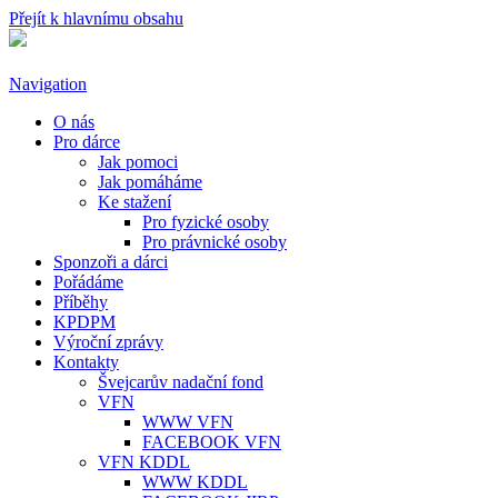
Přejít k hlavnímu obsahu
Navigation
O nás
Pro dárce
Jak pomoci
Jak pomáháme
Ke stažení
Pro fyzické osoby
Pro právnické osoby
Sponzoři a dárci
Pořádáme
Příběhy
KPDPM
Výroční zprávy
Kontakty
Švejcarův nadační fond
VFN
WWW VFN
FACEBOOK VFN
VFN KDDL
WWW KDDL