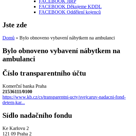
FACEBOOK JIRP
FACEBOOK Děkujeme KDDL
FACEBOOK Oddělení kojenců
Jste zde
Domů
» Bylo obnoveno vybavení nábytkem na ambulanci
Bylo obnoveno vybavení nábytkem na
ambulanci
Číslo transparentního účtu
Komerční banka Praha
21536111/0100
https://www.kb.cz/cs/transparentni-ucty/svejcaruv-nadacni-fond-
detem-kar...
Sídlo nadačního fondu
Ke Karlovu 2
121 09 Praha 2