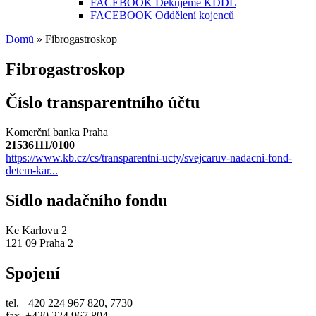
FACEBOOK Děkujeme KDDL
FACEBOOK Oddělení kojenců
Domů
» Fibrogastroskop
Jste zde
Fibrogastroskop
Číslo transparentního účtu
Komerční banka Praha
21536111/0100
https://www.kb.cz/cs/transparentni-ucty/svejcaruv-nadacni-fond-
detem-kar...
Sídlo nadačního fondu
Ke Karlovu 2
121 09 Praha 2
Spojení
tel. +420 224 967 820, 7730
fax. +420 224 967 804