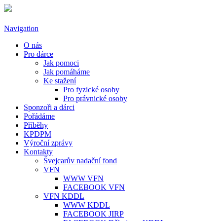
Přejít k hlavnímu obsahu
Navigation
O nás
Pro dárce
Jak pomoci
Jak pomáháme
Ke stažení
Pro fyzické osoby
Pro právnické osoby
Sponzoři a dárci
Pořádáme
Příběhy
KPDPM
Výroční zprávy
Kontakty
Švejcarův nadační fond
VFN
WWW VFN
FACEBOOK VFN
VFN KDDL
WWW KDDL
FACEBOOK JIRP