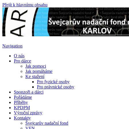
Přejít k hlavnímu obsahu
Navigation
O nás
Pro dárce
Jak pomoci
Jak pomáháme
Ke stažení
Pro fyzické osoby
Pro právnické osoby
Sponzoři a dárci
Pořádáme
Příběhy
KPDPM
Výroční zprávy
Kontakty
Švejcarův nadační fond
VFN