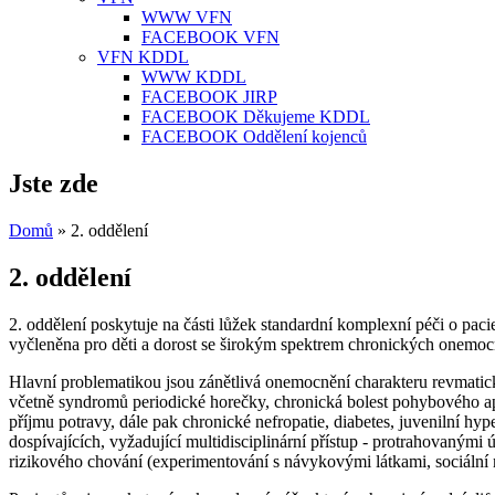
WWW VFN
FACEBOOK VFN
VFN KDDL
WWW KDDL
FACEBOOK JIRP
FACEBOOK Děkujeme KDDL
FACEBOOK Oddělení kojenců
Jste zde
Domů
» 2. oddělení
2. oddělení
2. oddělení poskytuje na části lůžek standardní komplexní péči o pac
vyčleněna pro děti a dorost se širokým spektrem chronických onemocně
Hlavní problematikou jsou zánětlivá onemocnění charakteru revmatick
včetně syndromů periodické horečky, chronická bolest pohybového apar
příjmu potravy, dále pak chronické nefropatie, diabetes, juvenilní 
dospívajících, vyžadující multidisciplinární přístup - protrahovaným
rizikového chování (experimentování s návykovými látkami, sociální