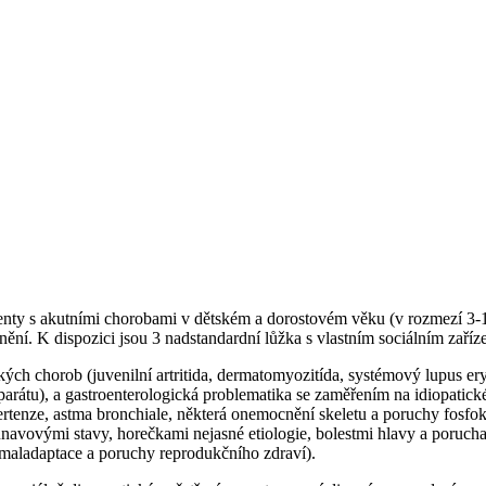
ienty s akutními chorobami v dětském a dorostovém věku (v rozmezí 3-19
ní. K dispozici jsou 3 nadstandardní lůžka s vlastním sociálním zaříz
ých chorob (juvenilní artritida, dermatomyozitída, systémový lupus er
átu), a gastroenterologická problematika se zaměřením na idiopatické 
hypertenze, astma bronchiale, některá onemocnění skeletu a poruchy fos
i únavovými stavy, horečkami nejasné etiologie, bolestmi hlavy a poruc
 maladaptace a poruchy reprodukčního zdraví).