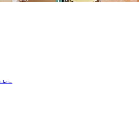
-kar...