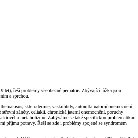
 let), řeší problémy všeobecné pediatrie. Zbývající lůžka jsou
ením a sprchou.
ythematosus, sklerodermie, vaskulitidy, autoinflamatorní onemocnění
střevní záněty, celiakii, chronická jaterní onemocnění, poruchy
fokalciového metabolizmu. Zabýváme se také specifickou problematikou
hami příjmu potravy. Řeší se zde i problémy spojené se syndromem