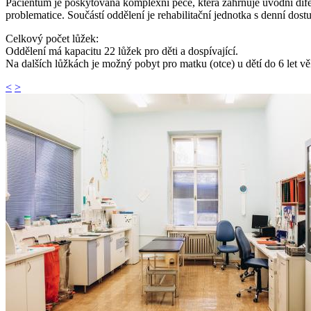
Pacientům je poskytována komplexní péče, která zahrnuje úvodní dife
problematice. Součástí oddělení je rehabilitační jednotka s denní dost
Celkový počet lůžek:
Oddělení má kapacitu 22 lůžek pro děti a dospívající.
Na dalších lůžkách je možný pobyt pro matku (otce) u dětí do 6 let věk
<
>