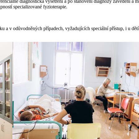
renciálně diagnostická vyšetření a po stanovení diagnózy zavedení a m
upností specializované fyzioterapie.
u a v odůvodněných případech, vyžadujících speciální přístup, i u dětí 