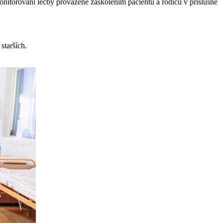
onitorování léčby provázené zaškolením pacientů a rodičů v příslušné
starších.